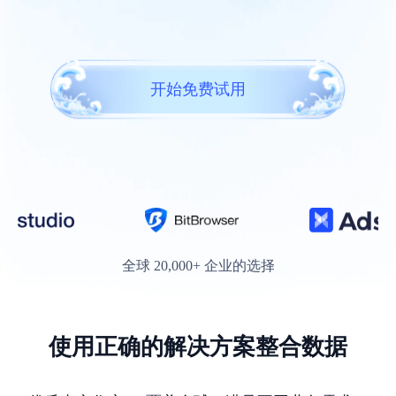
开始免费试用
全球 20,000+ 企业的选择
使用正确的解决方案整合数据