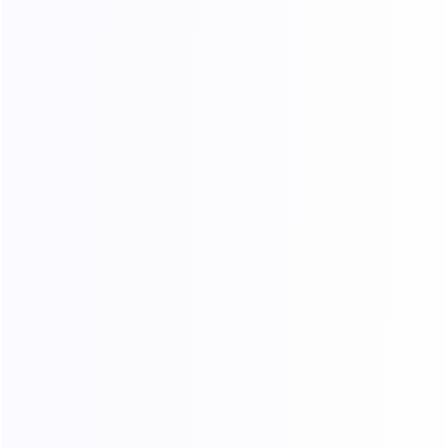
联系我们合作
加入我们快速发展的服务合作伙伴社区！享受我们
专属的合作计划与福利
* 姓名
公司名称