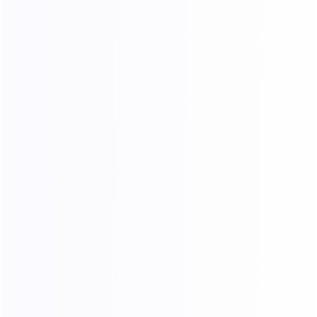
长效静态 ISP
长效静态 ISP
无限流量-端口
无限住宅流量
无限流量-带宽
快速开始
资源
常见问题
联盟计划
教程
全球资源
博客
合作伙伴
关于我们
法律条款
服务条款
隐私协议