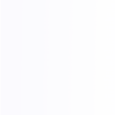
成为合作伙伴
提交表单后，我们将处理您的咨询并向您介绍我们的服务。
更多信息，请访问我们的
隐私政策
渠道TG：@MayiloveUUU
联系我们
Telegram
电子邮箱: support@1024proxy.com
Unit D07, 8/F, Kai Tak Factory Building Phase
2, No. 99 King Fuk Street, San Po Kong, Hong Kong
定价
产品
动态住宅流量
动态住宅流量